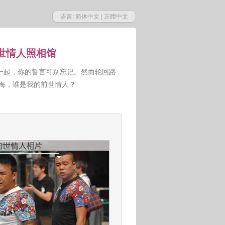
语言:
简体中文
|
正體中文
前世情人照相馆
一起，你的誓言可别忘记。然而轮回路
人悔，谁是我的前世情人？