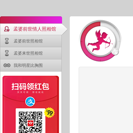
孟婆前世情人照相馆
孟婆前世照相馆
孟婆来世照相馆
我和明星比胸围