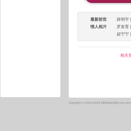
最新前世
薛明宇
情人相片
罗发育
赵宁宁
相关
Copyright ©
2003-2026 MyBabayMyLove.