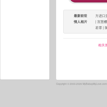
最新前世
方进口
情人相片
|
宫慧
若霏
|
相关
Copyright ©
2003-2026 MyBabayMyLove.