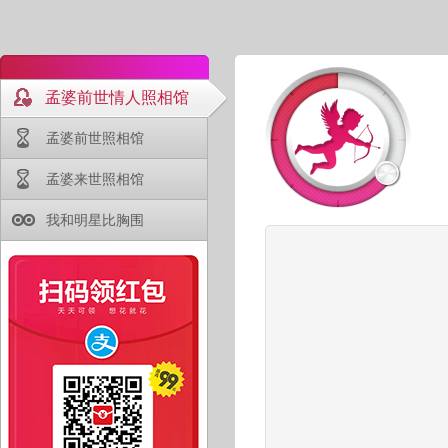
孟婆前世情人照相馆
孟婆前世照相馆
孟婆来世照相馆
我和明星比胸围