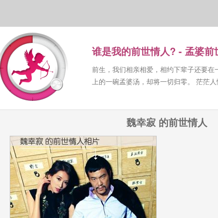
谁是我的前世情人? - 孟婆
前生，我们相亲相爱，相约下辈子还要在
上的一碗孟婆汤，却将一切归零。 茫茫
魏幸寂 的前世情人