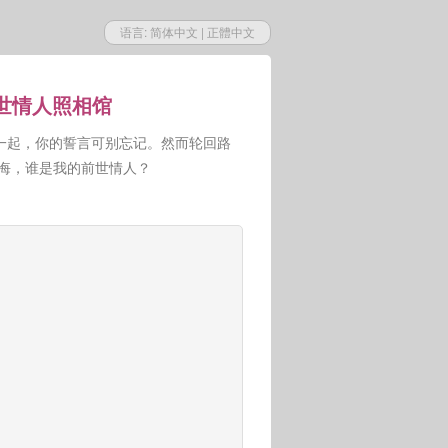
语言:
简体中文
|
正體中文
前世情人照相馆
一起，你的誓言可别忘记。然而轮回路
人悔，谁是我的前世情人？