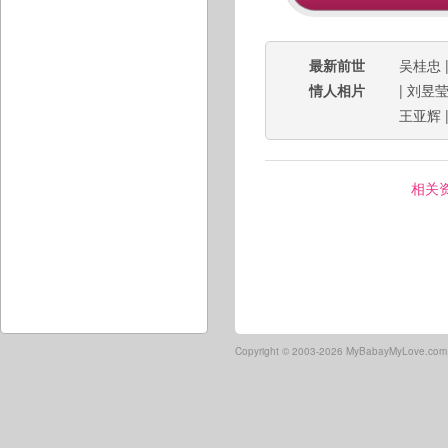
最新前世
吴桂忠
情人相片
|
刘昱
王亚辉
相关
Copyright ©
2003-2026 MyBabayMyLove.