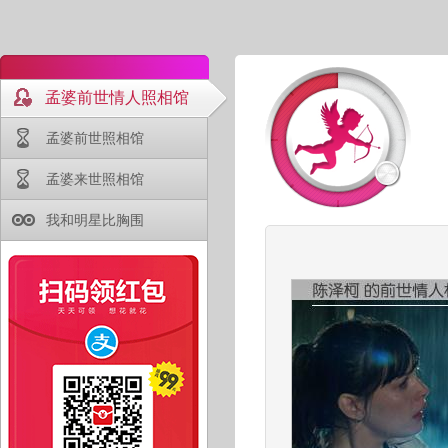
孟婆前世情人照相馆
孟婆前世照相馆
孟婆来世照相馆
我和明星比胸围