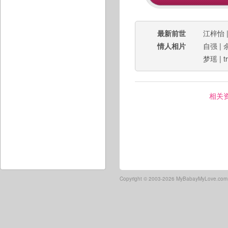
最新前世
江梓怡
情人相片
自强
|
梦瑶
|
t
相关
Copyright ©
2003-2026 MyBabayMyLove.