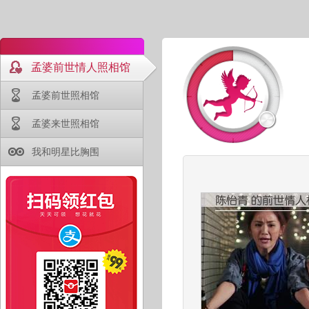
孟婆前世情人照相馆
孟婆前世照相馆
孟婆来世照相馆
我和明星比胸围