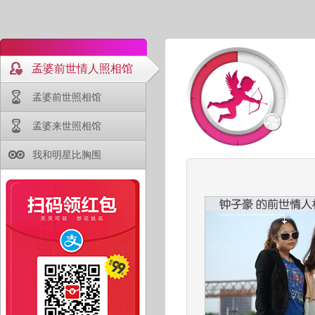
孟婆前世情人照相馆
孟婆前世照相馆
孟婆来世照相馆
我和明星比胸围