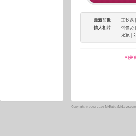
最新前世
王秋课
情人相片
钟俊贤
永聰
|
相关
Copyright ©
2003-2026 MyBabayMyLove.