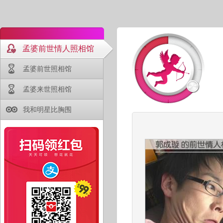
孟婆前世情人照相馆
孟婆前世照相馆
孟婆来世照相馆
我和明星比胸围