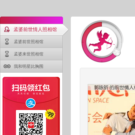
孟婆前世情人照相馆
孟婆前世照相馆
孟婆来世照相馆
我和明星比胸围