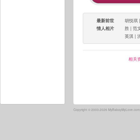
最新前世
胡悦琪
情人相片
胜
|
范
英淇
|
相关
Copyright ©
2003-2026 MyBabayMyLove.