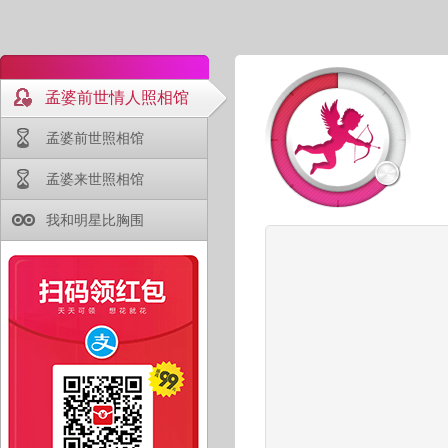
孟婆前世情人照相馆
孟婆前世照相馆
孟婆来世照相馆
我和明星比胸围