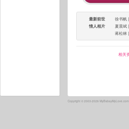
最新前世
徐书帆
情人相片
夏晨斌
蒋松林
相关
Copyright ©
2003-2026 MyBabayMyLove.