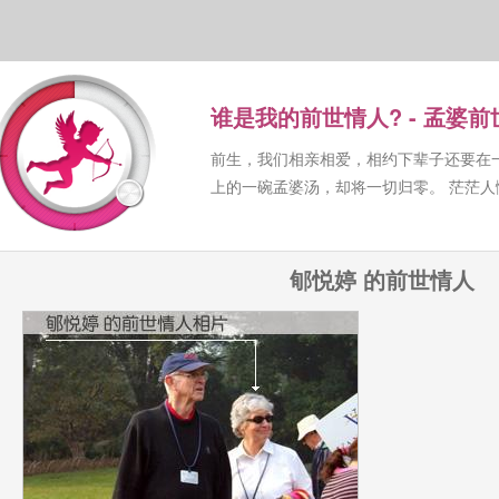
谁是我的前世情人? - 孟婆
前生，我们相亲相爱，相约下辈子还要在
上的一碗孟婆汤，却将一切归零。 茫茫
郇悦婷 的前世情人