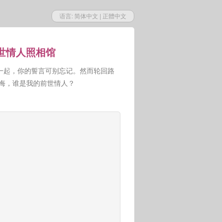
语言:
简体中文
|
正體中文
前世情人照相馆
一起，你的誓言可别忘记。然而轮回路
人悔，谁是我的前世情人？