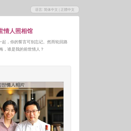
语言:
简体中文
|
正體中文
前世情人照相馆
一起，你的誓言可别忘记。然而轮回路
人悔，谁是我的前世情人？