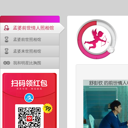
孟婆前世情人照相馆
孟婆前世照相馆
孟婆来世照相馆
我和明星比胸围