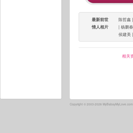
最新前世
陈哲鑫
情人相片
|
杨鹏
侯建美
相关
Copyright ©
2003-2026 MyBabayMyLove.