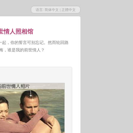
语言:
简体中文
|
正體中文
前世情人照相馆
一起，你的誓言可别忘记。然而轮回路
人悔，谁是我的前世情人？