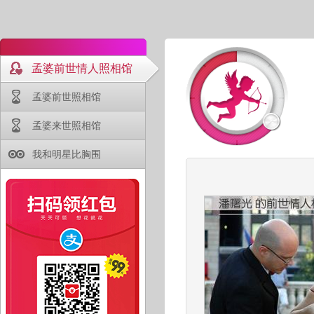
孟婆前世情人照相馆
孟婆前世照相馆
孟婆来世照相馆
我和明星比胸围