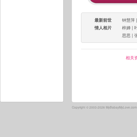
最新前世
钟慧萍
情人相片
梓婵
|
思思
|
相关
Copyright ©
2003-2026 MyBabayMyLove.