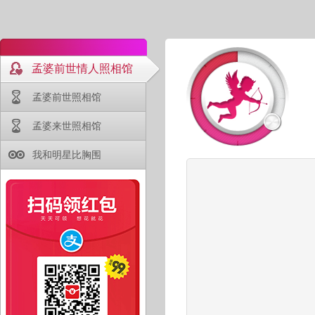
孟婆前世情人照相馆
孟婆前世照相馆
孟婆来世照相馆
我和明星比胸围