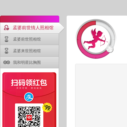
孟婆前世情人照相馆
孟婆前世照相馆
孟婆来世照相馆
我和明星比胸围