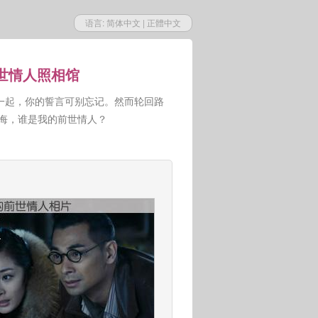
语言:
简体中文
|
正體中文
前世情人照相馆
一起，你的誓言可别忘记。然而轮回路
人悔，谁是我的前世情人？