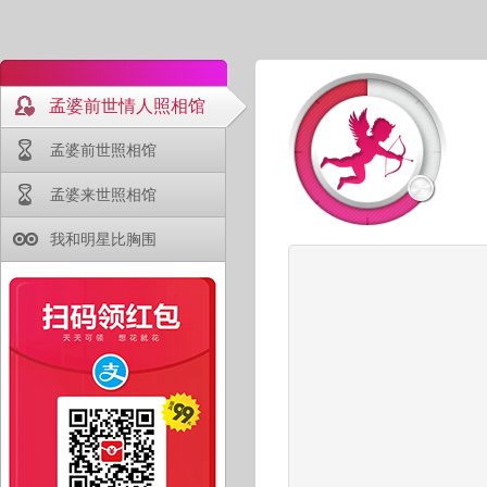
孟婆前世情人照相馆
孟婆前世照相馆
孟婆来世照相馆
我和明星比胸围