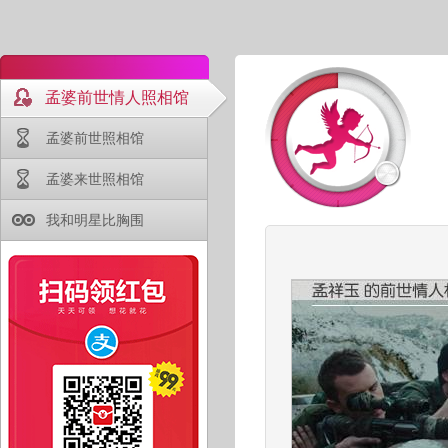
孟婆前世情人照相馆
孟婆前世照相馆
孟婆来世照相馆
我和明星比胸围