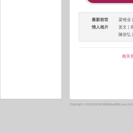
最新前世
梁维业
情人相片
羡文
|
陳崇弘
相关
Copyright ©
2003-2026 MyBabayMyLove.