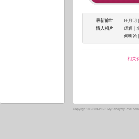
最新前世
庄月明
情人相片
辉辉
|
何明翰
相关
Copyright ©
2003-2026 MyBabayMyLove.