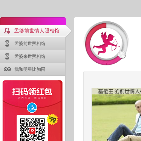
孟婆前世情人照相馆
孟婆前世照相馆
孟婆来世照相馆
我和明星比胸围