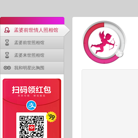
孟婆前世情人照相馆
孟婆前世照相馆
孟婆来世照相馆
我和明星比胸围