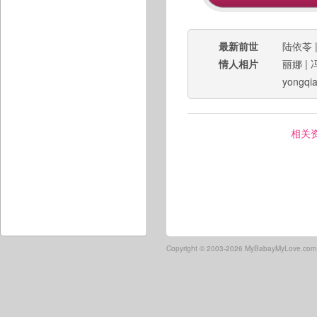
最新前世
陆依苓
情人相片
丽娜
|
yongqi
相关
Copyright ©
2003-2026 MyBabayMyLove.