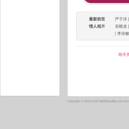
最新前世
严子洋
情人相片
吴晓龙
|
李佳
相关
Copyright ©
2003-2026 MyBabayMyLove.