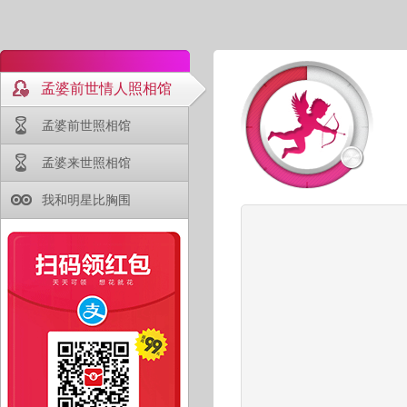
孟婆前世情人照相馆
孟婆前世照相馆
孟婆来世照相馆
我和明星比胸围