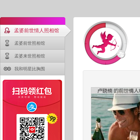
孟婆前世情人照相馆
孟婆前世照相馆
孟婆来世照相馆
我和明星比胸围