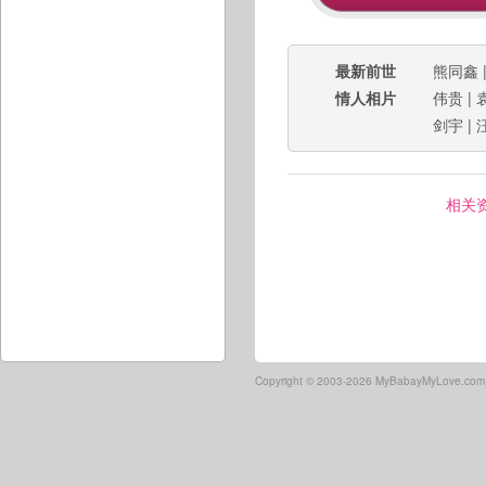
最新前世
熊同鑫
情人相片
伟贵
|
剑宇
|
相关
Copyright ©
2003-2026 MyBabayMyLove.