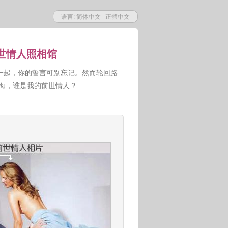
语言:
简体中文
|
正體中文
前世情人照相馆
一起，你的誓言可别忘记。然而轮回路
人悔，谁是我的前世情人？